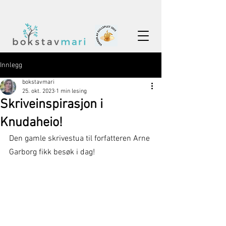
Innlegg
bokstavmari
25. okt. 2023
1 min lesing
Skriveinspirasjon i
Knudaheio!
Den gamle skrivestua til forfatteren Arne 
Garborg fikk besøk i dag! 