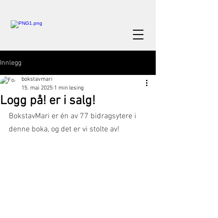
Innlegg
bokstavmari
15. mai 2025
1 min lesing
Logg på! er i salg!
BokstavMari er én av 77 bidragsytere i 
denne boka, og det er vi stolte av! 