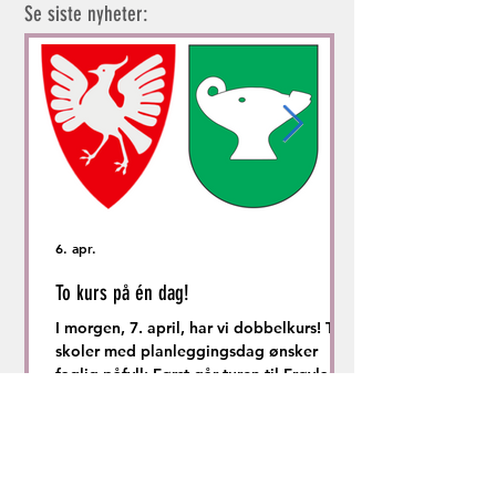
Se siste nyheter:
6. apr.
To kurs på én dag!
I morgen, 7. april, har vi dobbelkurs! To
skoler med planleggingsdag ønsker
faglig påfyll: Først går turen til Frøyland
skule i Time kommune. De har hele
personalet fra 1. til 7. trinn representert i
kurset om skriving på barnetrinnet. På
ettermiddagen kjører vi 10 km nordover,
til Ganddal skole i Sandnes kommune.